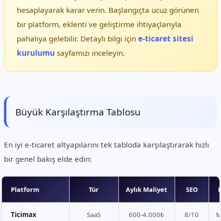
hesaplayarak karar verin. Başlangıçta ucuz görünen
bir platform, eklenti ve geliştirme ihtiyaçlarıyla
pahalıya gelebilir. Detaylı bilgi için
e-ticaret sitesi
kurulumu
sayfamızı inceleyin.
Büyük Karşılaştırma Tablosu
En iyi e-ticaret altyapılarını tek tabloda karşılaştırarak hızlı
bir genel bakış elde edin:
Platform
Tür
Aylık Maliyet
SEO
Ticimax
SaaS
600-4.000₺
8/10
M