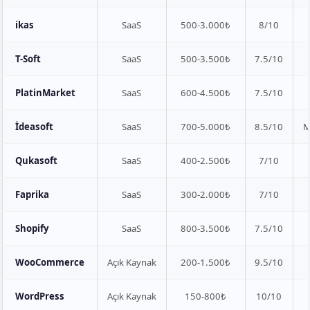
ikas
SaaS
500-3.000₺
8/10
T-Soft
SaaS
500-3.500₺
7.5/10
PlatinMarket
SaaS
600-4.500₺
7.5/10
İdeasoft
SaaS
700-5.000₺
8.5/10
M
Qukasoft
SaaS
400-2.500₺
7/10
Faprika
SaaS
300-2.000₺
7/10
Shopify
SaaS
800-3.500₺
7.5/10
WooCommerce
Açık Kaynak
200-1.500₺
9.5/10
WordPress
Açık Kaynak
150-800₺
10/10