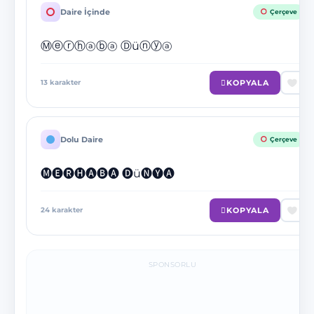
Daire İçinde
Çerçeve
Ⓜⓔⓡⓗⓐⓑⓐ Ⓓüⓝⓨⓐ
KOPYALA
13
karakter
Dolu Daire
Çerçeve
🅜🅔🅡🅗🅐🅑🅐 🅓ü🅝🅨🅐
KOPYALA
24
karakter
SPONSORLU