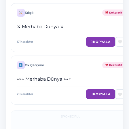
Kılıçlı
Dekoratif
⚔ Merhaba Dünya ⚔
KOPYALA
17
karakter
Ok Çerçeve
Dekoratif
»»→ Merhaba Dünya ←««
KOPYALA
21
karakter
SPONSORLU