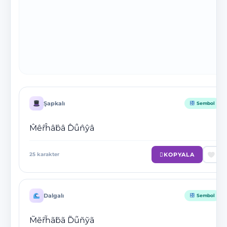
Şapkalı
Sembol
M̂êr̂ĥâb̂â D̂ü̂n̂ŷâ
KOPYALA
25
karakter
Dalgalı
Sembol
M̃ẽr̃h̃ãb̃ã D̃ü̃ñỹã