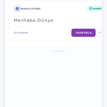
Noktalı Aralıklı
Sembol
M.e.r.h.a.b.a. .D.ü.n.y.a
KOPYALA
25
karakter
SPONSORLU