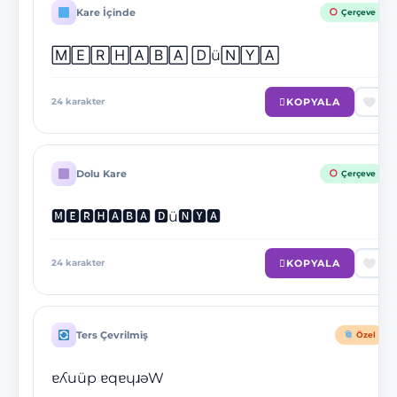
Kare İçinde
Çerçeve
🄼🄴🅁🄷🄰🄱🄰 🄳ü🄽🅈🄰
KOPYALA
24
karakter
Dolu Kare
Çerçeve
🅼🅴🆁🅷🅰🅱🅰 🅳ü🅽🆈🅰
KOPYALA
24
karakter
Ters Çevrilmiş
Özel
ɐʎuüp ɐqɐɥɹǝW