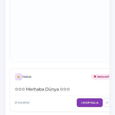
Yıldızlı
Dekoratif
✩✩✩ Merhaba Dünya ✩✩✩
KOPYALA
21
karakter