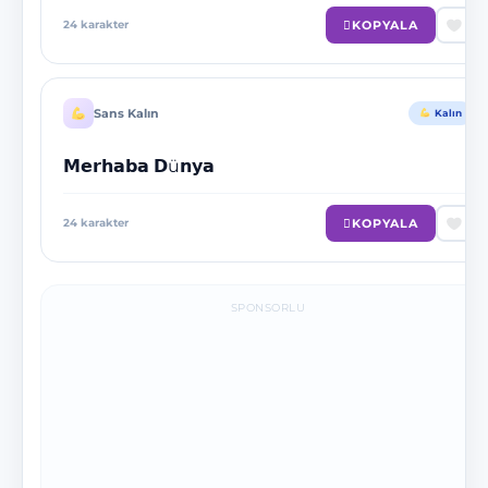
KOPYALA
24
karakter
Sans Kalın
Kalın
𝗠𝗲𝗿𝗵𝗮𝗯𝗮 𝗗ü𝗻𝘆𝗮
KOPYALA
24
karakter
SPONSORLU