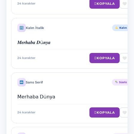
KOPYALA
24
karakter
Kalın İtalik
Kalın
𝑴𝒆𝒓𝒉𝒂𝒃𝒂 𝑫ü𝒏𝒚𝒂
KOPYALA
24
karakter
Sans Serif
Süslü
𝖬𝖾𝗋𝗁𝖺𝖻𝖺 𝖣ü𝗇𝗒𝖺
KOPYALA
24
karakter