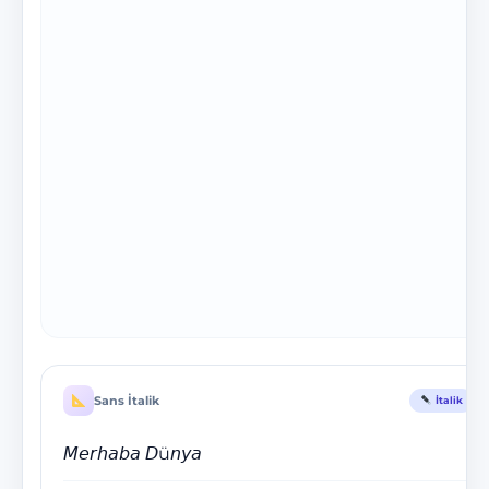
Sans İtalik
İtalik
𝘔𝘦𝘳𝘩𝘢𝘣𝘢 𝘋ü𝘯𝘺𝘢