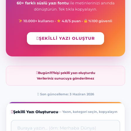
60+ farklı süslü yazı fontu
ile metinlerinizi anında
dönüştürün. Tek tıkla kopyalayın.
10.000+ kullanıcı ·
4.8/5 puan ·
%100 güvenli
ŞEKILLI YAZI OLUŞTUR
Bugün
117
kişi şekilli yazı oluşturdu
Verileriniz sunucuya gönderilmez
Son güncelleme:
3 Haziran 2026
Şekilli Yazı Oluşturucu
— Yazın, kategori seçin, kopyalayın