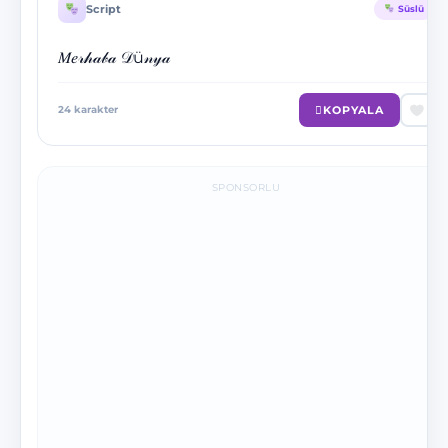
Script
Süslü
𝑀𝑒𝓇𝒽𝒶𝒷𝒶 𝒟ü𝓃𝓎𝒶
KOPYALA
24
karakter
SPONSORLU