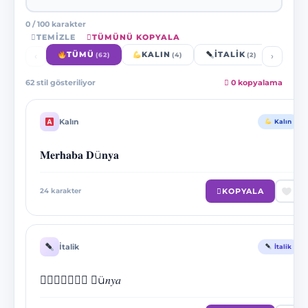
0 / 100 karakter
TEMIZLE
TÜMÜNÜ KOPYALA
TÜMÜ
KALIN
İTALIK
SÜS
‹
›
(62)
(4)
(2)
62 stil gösteriliyor
0 kopyalama
Kalın
Kalın
𝐌𝐞𝐫𝐡𝐚𝐛𝐚 𝐃ü𝐧𝐲𝐚
KOPYALA
24
karakter
İtalik
İtalik
𝑀𝑒𝑟𝑕𝑎𝑏𝑎 𝐷ü𝑛𝑦𝑎