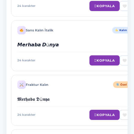
KOPYALA
24
karakter
Sans Kalın İtalik
Kalın
𝙈𝙚𝙧𝙝𝙖𝙗𝙖 𝘿ü𝙣𝙮𝙖
KOPYALA
24
karakter
Fraktur Kalın
Özel
𝕸𝖊𝖗𝖍𝖆𝖇𝖆 𝕯ü𝖓𝖞𝖆
KOPYALA
24
karakter