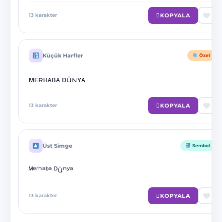
KOPYALA
13
karakter
Küçük Harfler
Özel
ᴍᴇʀʜᴀʙᴀ ᴅüɴʏᴀ
KOPYALA
13
karakter
Üst Simge
Sembol
ᴹᵉʳʰᵃᵇᵃ ᴰüⁿʸᵃ
KOPYALA
13
karakter