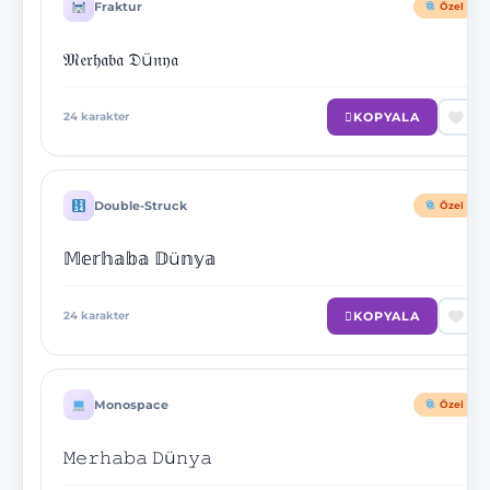
Fraktur
Özel
𝔐𝔢𝔯𝔥𝔞𝔟𝔞 𝔇ü𝔫𝔶𝔞
KOPYALA
24
karakter
Double-Struck
Özel
𝕄𝕖𝕣𝕙𝕒𝕓𝕒 𝔻ü𝕟𝕪𝕒
KOPYALA
24
karakter
Monospace
Özel
𝙼𝚎𝚛𝚑𝚊𝚋𝚊 𝙳ü𝚗𝚢𝚊