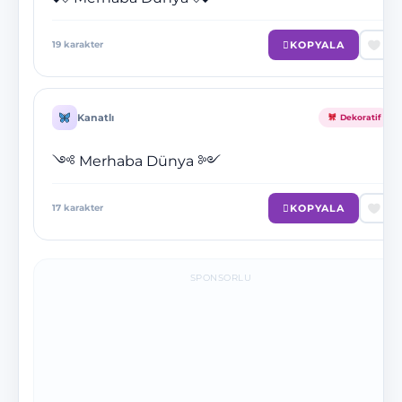
KOPYALA
19
karakter
Kanatlı
Dekoratif
༺ Merhaba Dünya ༻
KOPYALA
17
karakter
SPONSORLU