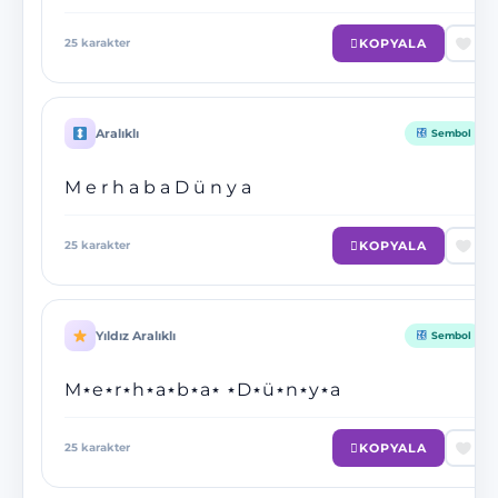
KOPYALA
25
karakter
Aralıklı
Sembol
M e r h a b a D ü n y a
KOPYALA
25
karakter
Yıldız Aralıklı
Sembol
M⋆e⋆r⋆h⋆a⋆b⋆a⋆ ⋆D⋆ü⋆n⋆y⋆a
KOPYALA
25
karakter