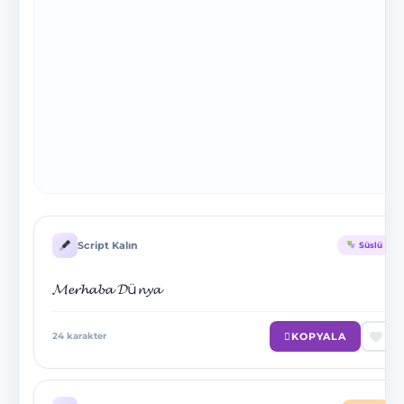
Script Kalın
Süslü
𝓜𝓮𝓻𝓱𝓪𝓫𝓪 𝓓ü𝓷𝔂𝓪
KOPYALA
24
karakter