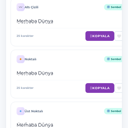
Altı Çizili
Sembol
M̲e̲r̲h̲a̲b̲a̲ D̲ü̲n̲y̲a̲
KOPYALA
25
karakter
Noktalı
Sembol
Ṃẹṛḥạḅạ Ḍụ̈ṇỵạ
KOPYALA
25
karakter
Üst Noktalı
Sembol
M̈ër̈ḧäb̈ä D̈ü̈n̈ÿä