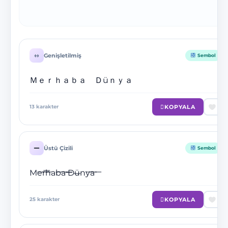
↔️
Genişletilmiş
Sembol
Ｍｅｒｈａｂａ Ｄüｎｙａ
KOPYALA
13
karakter
Üstü Çizili
Sembol
M̶e̶r̶h̶a̶b̶a̶ D̶ü̶n̶y̶a̶
KOPYALA
25
karakter