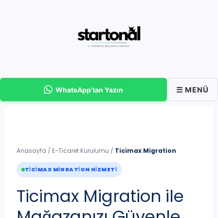
İçeriğe
atla
☰ MENÜ
WhatsApp'tan Yazın
Anasayfa
/
E-Ticaret Kurulumu
/
Ticimax Migration
TICIMAX MIGRATION HIZMETI
Ticimax Migration ile
Mağazanızı Güvenle