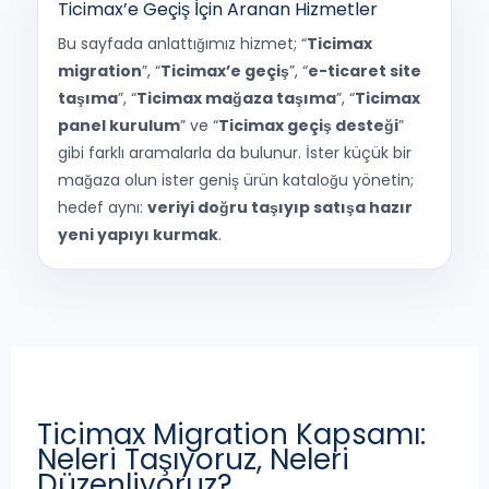
Ticimax’e Geçiş İçin Aranan Hizmetler
Bu sayfada anlattığımız hizmet; “
Ticimax
migration
”, “
Ticimax’e geçiş
”, “
e-ticaret site
taşıma
”, “
Ticimax mağaza taşıma
”, “
Ticimax
panel kurulum
” ve “
Ticimax geçiş desteği
”
gibi farklı aramalarla da bulunur. İster küçük bir
mağaza olun ister geniş ürün kataloğu yönetin;
hedef aynı:
veriyi doğru taşıyıp satışa hazır
yeni yapıyı kurmak
.
Ticimax Migration Kapsamı:
Neleri Taşıyoruz, Neleri
Düzenliyoruz?