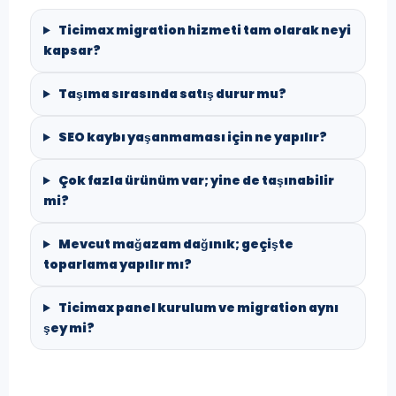
Ticimax migration hizmeti tam olarak neyi
kapsar?
Taşıma sırasında satış durur mu?
SEO kaybı yaşanmaması için ne yapılır?
Çok fazla ürünüm var; yine de taşınabilir
mi?
Mevcut mağazam dağınık; geçişte
toparlama yapılır mı?
Ticimax panel kurulum ve migration aynı
şey mi?