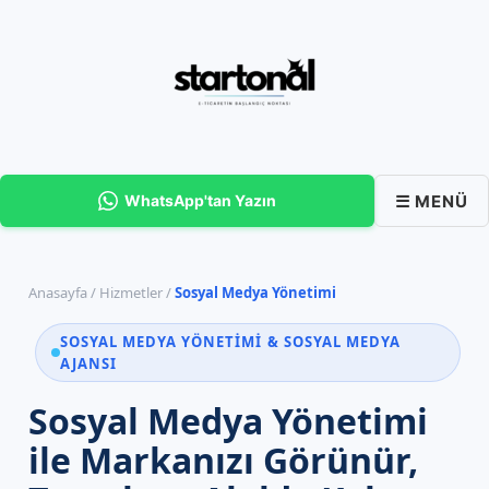
İçeriğe
atla
☰ MENÜ
WhatsApp'tan Yazın
Anasayfa
/
Hizmetler
/
Sosyal Medya Yönetimi
SOSYAL MEDYA YÖNETIMI & SOSYAL MEDYA
AJANSI
Sosyal Medya Yönetimi
ile Markanızı Görünür,