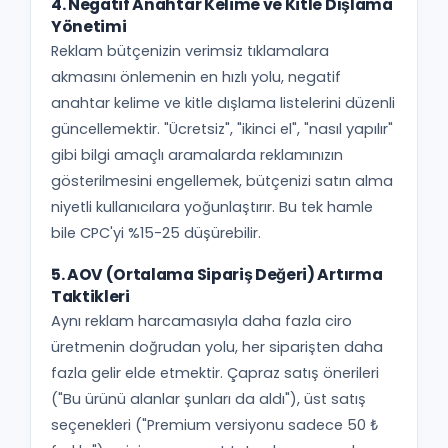
4. Negatif Anahtar Kelime ve Kitle Dışlama
Yönetimi
Reklam bütçenizin verimsiz tıklamalara
akmasını önlemenin en hızlı yolu, negatif
anahtar kelime ve kitle dışlama listelerini düzenli
güncellemektir. "Ücretsiz", "ikinci el", "nasıl yapılır"
gibi bilgi amaçlı aramalarda reklamınızın
gösterilmesini engellemek, bütçenizi satın alma
niyetli kullanıcılara yoğunlaştırır. Bu tek hamle
bile CPC'yi %15-25 düşürebilir.
5. AOV (Ortalama Sipariş Değeri) Artırma
Taktikleri
Aynı reklam harcamasıyla daha fazla ciro
üretmenin doğrudan yolu, her siparişten daha
fazla gelir elde etmektir. Çapraz satış önerileri
("Bu ürünü alanlar şunları da aldı"), üst satış
seçenekleri ("Premium versiyonu sadece 50 ₺