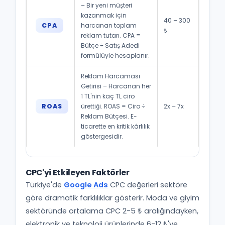
– Bir yeni müşteri
kazanmak için
40 – 300
CPA
harcanan toplam
₺
reklam tutarı. CPA =
Bütçe ÷ Satış Adedi
formülüyle hesaplanır.
Reklam Harcaması
Getirisi – Harcanan her
1 TL'nin kaç TL ciro
ROAS
ürettiği. ROAS = Ciro ÷
2x – 7x
Reklam Bütçesi. E-
ticarette en kritik kârlılık
göstergesidir.
CPC'yi Etkileyen Faktörler
Türkiye'de
Google Ads
CPC değerleri sektöre
göre dramatik farklılıklar gösterir. Moda ve giyim
sektöründe ortalama CPC 2-5 ₺ aralığındayken,
elektronik ve teknoloji ürünlerinde 6-12 ₺'ye,