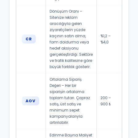
Dönüşüm Oranı –
Sitenize reklam
aracılığıyla gelen
ziyaretçilerin yüzde
kaçının satın alma,
%1,2 –
CR
form doldurma veya
%4,0
hedef aksiyonu
gerçekleştirdiği. Sektöre
ve trafik kalitesine göre
büyük farklılık gösterir.
Ortalama Sipariş
Değeri – Her bir
siparişin ortalama
toplam tutarı. Çapraz
200 –
AOV
satış, üst satış ve
900 ₺
minimum sepet
kampanyalarıyla
artırılabilir.
Edinme Başına Maliyet