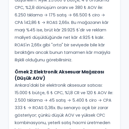
düşünelim. Aylık 25.000 ₺ bütçe, 4 ₺ ortalama
CPC, %2,8 dönüşüm oranı ve 380 ₺ AOV ile:
6.250 tıklama → 175 satış → 66.500 ₺ ciro →
CPA 142,86 ₺ → ROAS 2,66x. Bu mağazanın kâr
marjı %45 ise, brüt kâr 29.925 ₺'dir ve reklam
maliyeti düşüldüğünde net kâr 4.925 ₺ kalır.
ROAS'ın 2,66x gibi "orta" bir seviyede bile kâr
bıraktığını ancak bunun tamamen kâr marjıyla
ilişkili olduğunu görebilirsiniz.
Örnek 2: Elektronik Aksesuar Mağazası
(Düşük AOV)
Ankara'daki bir elektronik aksesuar satıcısı:
15.000 ₺ bütçe, 6 ₺ CPC, %1,8 CR ve 120 ₺ AOV ile:
2.500 tıklama → 45 satış → 5.400 ₺ ciro → CPA
333 ₺ → ROAS 0,36x. Bu senaryo açık bir zarar
gösteriyor; çünkü düşük AOV ve yüksek CPC
kombinasyonu, yeterli satış hacmi üretmeden