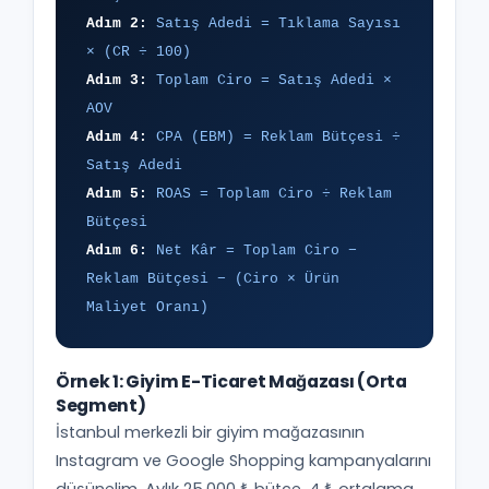
Adım 2:
Satış Adedi = Tıklama Sayısı
× (CR ÷ 100)
Adım 3:
Toplam Ciro = Satış Adedi ×
AOV
Adım 4:
CPA (EBM) = Reklam Bütçesi ÷
Satış Adedi
Adım 5:
ROAS = Toplam Ciro ÷ Reklam
Bütçesi
Adım 6:
Net Kâr = Toplam Ciro −
Reklam Bütçesi − (Ciro × Ürün
Maliyet Oranı)
Örnek 1: Giyim E-Ticaret Mağazası (Orta
Segment)
İstanbul merkezli bir giyim mağazasının
Instagram ve Google Shopping kampanyalarını