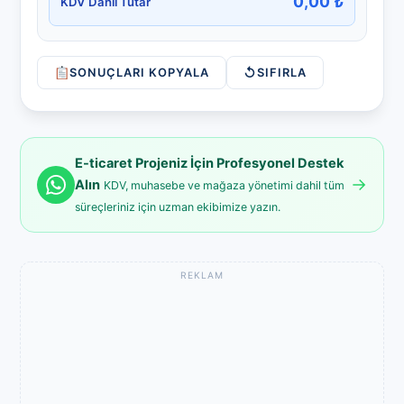
0,00 ₺
KDV Dahil Tutar
↺
SONUÇLARI KOPYALA
SIFIRLA
E-ticaret Projeniz İçin Profesyonel Destek
→
Alın
KDV, muhasebe ve mağaza yönetimi dahil tüm
süreçleriniz için uzman ekibimize yazın.
REKLAM