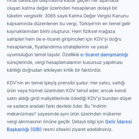
nihai tüketiciye ulaşmasına kadar geçen her aşamada
oluşan katma değer üzerinden hesaplanan dolaylı bir
tüketim vergisidir. 3065 sayılı Katma Değer Vergisi Kanunu
kapsamında düzenlenen bu vergi, Türkiye'nin en temel gelir
kaynaklarından birini oluşturur. Hem fiziksel mağaza
sahipleri hem de e-ticaret girişimcileri için KDV'yi doğru
hesaplamak, fiyatlandırma stratejilerinin ve yasal
uyumluluğun temel taşıdır. Özellikle
e-ticaret danışmanlığı
süreçlerinde, vergi hesaplamalarının kusursuz yapılması
kârlılığı doğrudan etkileyen kritik bir faktördür.
KDV'nin en temel işleyiş prensibi şudur: Her satıcı, sattığı
ürün veya hizmet üzerinden KDV tahsil eder; ancak kendi
satın aldığı girdi maliyetlerinde ödediği KDV'yi bundan düşer
ve sadece aradaki farkı devlete öder. Bu "indirim
mekanizması" sayesinde aynı ürün üzerinden mükerrer
vergi alınmasının önüne geçilir. Detaylı bilgi için
Gelir İdaresi
Başkanlığı (GİB)
resmi sitesini ziyaret edebilirsiniz.