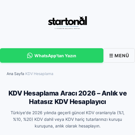
İçeriğe
atla
☰ MENÜ
WhatsApp'tan Yazın
Ana Sayfa
KDV Hesaplama
›
KDV Hesaplama Aracı 2026 – Anlık ve
Hatasız KDV Hesaplayıcı
Türkiye'de 2026 yılında geçerli güncel KDV oranlarıyla (%1,
%10, %20) KDV dahil veya KDV hariç tutarlarınızı kuruşu
kuruşuna, anlık olarak hesaplayın.