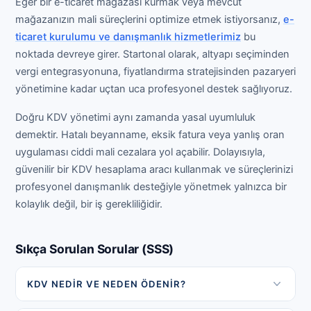
Eğer bir e-ticaret mağazası kurmak veya mevcut
mağazanızın mali süreçlerini optimize etmek istiyorsanız,
e-
ticaret kurulumu ve danışmanlık hizmetlerimiz
bu
noktada devreye girer. Startonal olarak, altyapı seçiminden
vergi entegrasyonuna, fiyatlandırma stratejisinden pazaryeri
yönetimine kadar uçtan uca profesyonel destek sağlıyoruz.
Doğru KDV yönetimi aynı zamanda yasal uyumluluk
demektir. Hatalı beyanname, eksik fatura veya yanlış oran
uygulaması ciddi mali cezalara yol açabilir. Dolayısıyla,
güvenilir bir KDV hesaplama aracı kullanmak ve süreçlerinizi
profesyonel danışmanlık desteğiyle yönetmek yalnızca bir
kolaylık değil, bir iş gerekliliğidir.
Sıkça Sorulan Sorular (SSS)
KDV NEDIR VE NEDEN ÖDENIR?
KDV (Katma Değer Vergisi), Türkiye'de mal ve hizmet