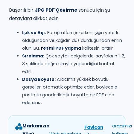
Başarılı bir
JPG PDF Çevirme
sonucu için şu
detaylara dikkat edin:
Işık ve Açı:
Fotoğrafları çekerken ışığın yeterli
olduğundan ve kağıdın düz durduğundan emin
olun. Bu,
resmi PDF yapma
kalitesini artırır.
Sıralama:
Çok sayfalı belgelerde, sayfaların 1, 2,
3 şeklinde doğru sırayla yüklendiğini kontrol
edin.
Dosya Boyutu:
Aracımız yüksek boyutlu
görselleri otomatik optimize eder, böylece e-
posta ile gönderilebilir boyutta bir PDF elde
edersiniz.
Markanızın
aracımızı
Favicon
Yüzü
Web sitenizde
kullanın.