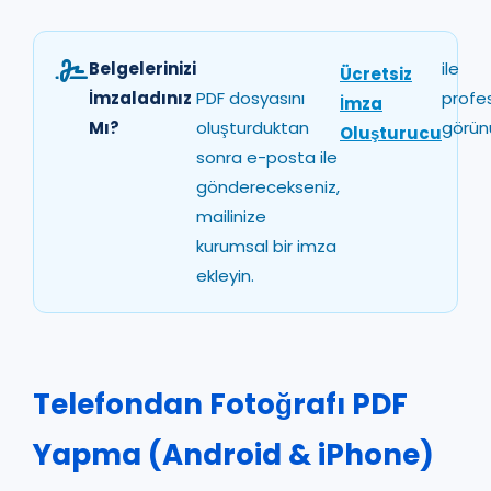
Belgelerinizi
ile
Ücretsiz
İmzaladınız
PDF dosyasını
profe
İmza
Mı?
oluşturduktan
görün
Oluşturucu
sonra e-posta ile
gönderecekseniz,
mailinize
kurumsal bir imza
ekleyin.
Telefondan Fotoğrafı PDF
Yapma (Android & iPhone)