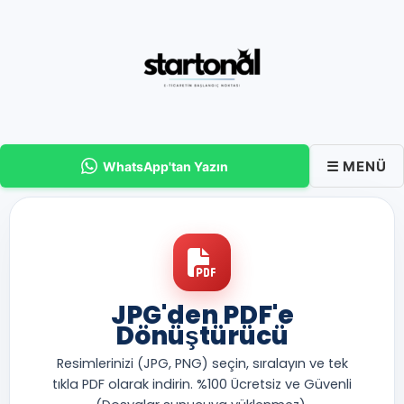
İçeriğe
atla
☰ MENÜ
WhatsApp'tan Yazın
JPG'den PDF'e
Dönüştürücü
Resimlerinizi (JPG, PNG) seçin, sıralayın ve tek
tıkla PDF olarak indirin. %100 Ücretsiz ve Güvenli