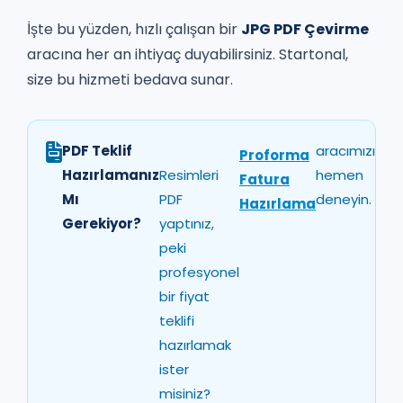
İşte bu yüzden, hızlı çalışan bir
JPG PDF Çevirme
aracına her an ihtiyaç duyabilirsiniz. Startonal,
size bu hizmeti bedava sunar.
PDF Teklif
aracımızı
Proforma
Hazırlamanız
Resimleri
hemen
Fatura
Mı
PDF
deneyin.
Hazırlama
Gerekiyor?
yaptınız,
peki
profesyonel
bir fiyat
teklifi
hazırlamak
ister
misiniz?