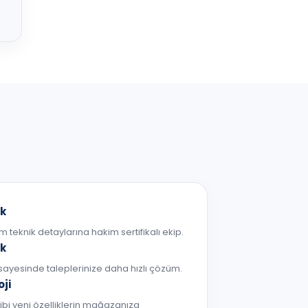
ık
üm teknik detaylarına hakim sertifikalı ekip.
ek
sayesinde taleplerinize daha hızlı çözüm.
ji
gibi yeni özelliklerin mağazanıza