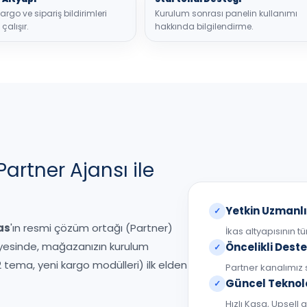
rgo ve sipariş bildirimleri
Kurulum sonrası panelin kullanımı
çalışır.
hakkında bilgilendirme.
Partner Ajansı ile
Yetkin Uzmanl
✓
as
'ın resmi çözüm ortağı (Partner)
İkas altyapısının t
sayesinde, mağazanızın kurulum
Öncelikli Dest
✓
2 tema, yeni kargo modülleri) ilk elden
Partner kanalımız 
Güncel Teknolo
✓
Hızlı Kasa, Upsell 