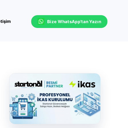
etişim
Bize WhatsApp’tan Yazın