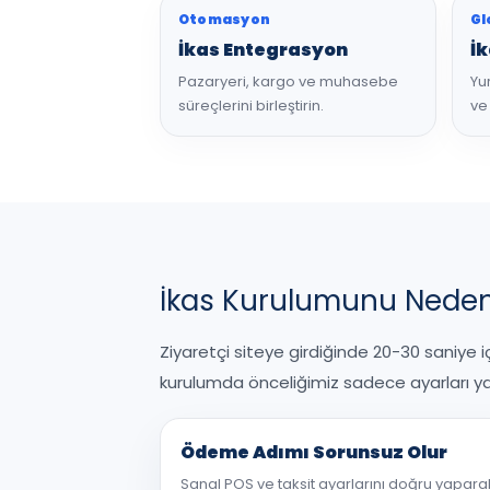
Otomasyon
Gl
İkas Entegrasyon
İk
Pazaryeri, kargo ve muhasebe
Yur
süreçlerini birleştirin.
ve
İkas Kurulumunu Neden
Ziyaretçi siteye girdiğinde 20-30 saniye i
kurulumda önceliğimiz sadece ayarları y
Ödeme Adımı Sorunsuz Olur
Sanal POS ve taksit ayarlarını doğru yapara