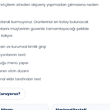
yaretçilerin siteden alışveriş yapmadan çıkmasına neden
olarak kurmuyoruz. Ürünlerinizi en kolay bulunacak
mlarını müşterinin güvenle tamamlayacağı şekilde
kalıyor.
n ve kurumsal kimlik girişi
onlarının testi
duğu menü yapısı
ren vitrin düzeni
al ekibi tarafından test
 Kuruyoruz?
 Altyapı
Startonal Desteği