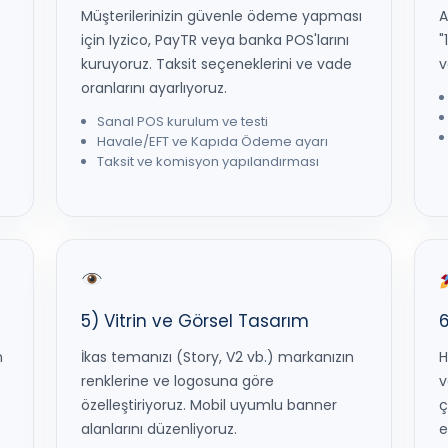
Müşterilerinizin güvenle ödeme yapması
A
için Iyzico, PayTR veya banka POS'larını
"
kuruyoruz. Taksit seçeneklerini ve vade
v
oranlarını ayarlıyoruz.
Sanal POS kurulum ve testi
Havale/EFT ve Kapıda Ödeme ayarı
Taksit ve komisyon yapılandırması
5) Vitrin ve Görsel Tasarım
6
n
İkas temanızı (Story, V2 vb.) markanızın
H
renklerine ve logosuna göre
v
özelleştiriyoruz. Mobil uyumlu banner
ç
alanlarını düzenliyoruz.
e