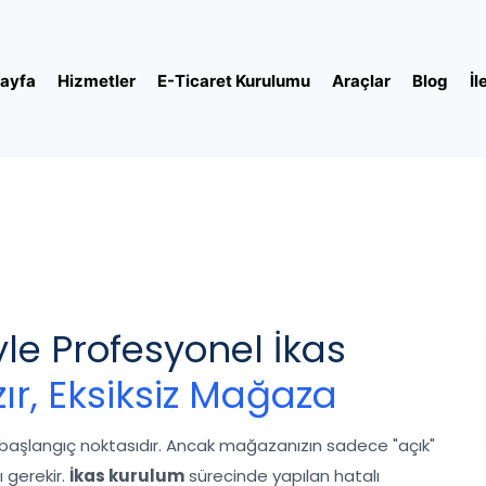
ayfa
Hizmetler
E-Ticaret Kurulumu
Araçlar
Blog
İl
le Profesyonel İkas
ır, Eksiksiz Mağaza
bir başlangıç noktasıdır. Ancak mağazanızın sadece "açık"
 gerekir.
İkas kurulum
sürecinde yapılan hatalı