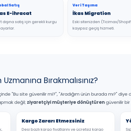
obal Satış
Veri Taşıma
as E-ihracat
İkas Migration
t dışına satış için gerekli kurgu
Eski sitenizden (Ticimax/Shopif
 ayarlar.
kayıpsız geçiş hizmeti.
 Uzmanına Bırakmalısınız?
çinde "Bu site güvenilir mi?", "Aradığım ürün burada mı?" diye 
apmak değil;
ziyaretçiyi müşteriye dönüştüren
güvenilir bi
Kargo Zararı Etmezsiniz
Y
k,
Desi bazlı kargo fiyatlarını ve ücretsiz kargo
Si