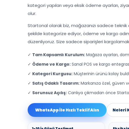
kategori yapıları veya eksik ödeme ayarları, zi
olur.
Startonal olarak biz, mağazanızı sadece teknik 
şekilde kategorize ediyor, ödeme ve kargo adı
düzenliyoruz. Size sadece siparişleri kargolamak 
✓
Tam Kapsamlı Kurulum:
Mağaza ayarları, domai
✓
Ödeme ve Kargo:
Sanal POS ve kargo entegrasy
✓
Kategori Kurgusu:
Müşterinin ürünü kolay bul
✓
Satış Odaklı Tasarım:
Markanıza özel, güven ve
✓
Sorunsuz Açılış:
Canlıya çıkmadan önce Starton
WhatsApp İle Hızlı Teklif Alın
Neleri
1-10 İş Günü Teslimat
Eksiksiz