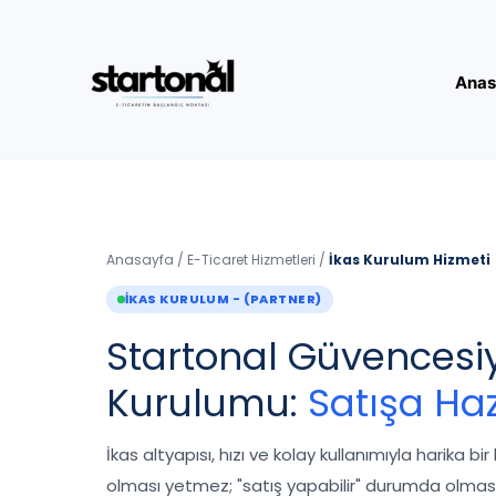
İçeriğe
atla
Anas
Anasayfa
/
E-Ticaret Hizmetleri
/
İkas Kurulum Hizmeti
İKAS KURULUM - (PARTNER)
Startonal Güvencesiy
Kurulumu:
Satışa Haz
İkas altyapısı, hızı ve kolay kullanımıyla harika 
olması yetmez; "satış yapabilir" durumda olması