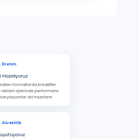
)
. Üretim
ti Hazırlıyoruz
edilen formatlarda kreatifler
ir; reklam işlerinde performans
 varyasyonlar da hazırlanır.
. Süreklilik
Büyütüyoruz