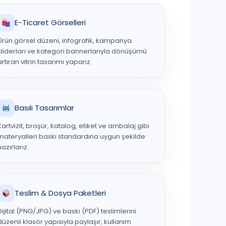
E-Ticaret Görselleri
Ürün görsel düzeni, infografik, kampanya
sliderları ve kategori bannerlarıyla dönüşümü
artıran vitrin tasarımı yaparız.
Basılı Tasarımlar
Kartvizit, broşür, katalog, etiket ve ambalaj gibi
materyalleri baskı standardına uygun şekilde
hazırlarız.
Teslim & Dosya Paketleri
Dijital (PNG/JPG) ve baskı (PDF) teslimlerini
düzenli klasör yapısıyla paylaşır, kullanım