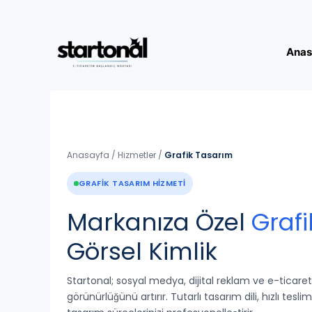
İçeriğe
atla
Anas
Anasayfa
/
Hizmetler
/
Grafik Tasarım
GRAFIK TASARIM HIZMETI
Markanıza Özel
Graf
Görsel Kimlik
Startonal; sosyal medya, dijital reklam ve e-ticaret
görünürlüğünü artırır. Tutarlı tasarım dili, hızlı tes